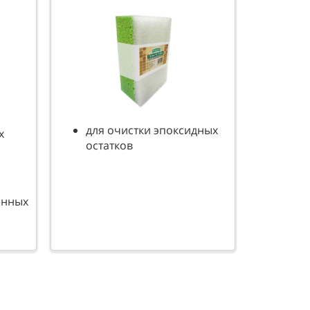
для очистки эпоксидных
х
остатков
енных