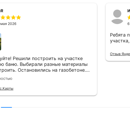
uR
И
 мая 2026
6
Ребята 
участка,
Отзыв Янде
уйте! Решили построить на участке
ю баню. Выбирали разные материалы
строить. Остановились на газобетоне.
сь в Газобетон63. Получили полную
ностью
ию, плюсы и минусы, стоимость.
е спасибо менеджеру Павлу Гудкову за
с.Карты
ональную консультацию, оперативное
ие заказа и доставку. Все четко!