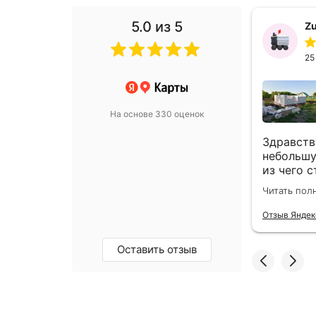
5.0
из 5
gey T.
Z
декабря 2025
25
На основе 330 оценок
сервис. Заказал, привезли. Уже
Здравств
коробку. Спасибо ребятам все быстро
небольшу
али.
из чего 
Обратили
Читать пол
информац
.Карты
Отдельно
Отзыв Яндек
професси
оформлен
Оставить отзыв