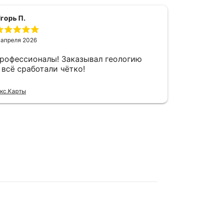
горь П.
 апреля 2026
профессионалы! Заказывал геологию
Сайт ес
 всё сработали чётко!
зачем?
кс.Карты
Отзыв Янд