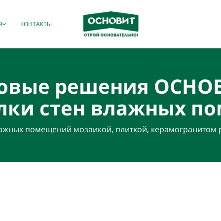
Я
КОНТАКТЫ
товые решения ОСНО
елки стен влажных п
ажных помещений мозаикой, плиткой, керамогранитом р