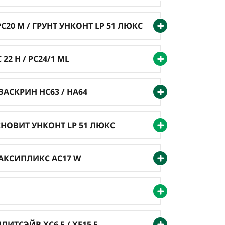
20 M / ГРУНТ УНКОНТ LP 51 ЛЮКС
22 H / PC24/1 ML
АСКРИН HC63 / HA64
СНОВИТ УНКОНТ LP 51 ЛЮКС
АКСИПЛИКС AC17 W
ИТСЭЙВ XC6 Е / XE15 Е